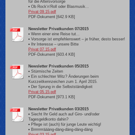
für die Altersvorsorge
▪ Ob Rock‘n‘Roll oder Blasmusik...
Privat 09.15.pdf
PDF-Dokument [642.9 KB]
Newsletter Privatkunden 07/2015
▪ Wenn einer eine Reise tut...
▪ Vorsorge ist empfehlenswert – je früher, desto besser!
▪ Ihr Interesse – unsere Bitte
Privat 07.15.pdf
PDF-Dokument [603.4 KB]
Newsletter Privatkunden 05/2015
▪ Stürmische Zeiten
▪ Ein schlechter Witz? Änderungen beim
Kurzzeitkennzeichen zum 1. April 2015.
▪ Der Sprung in die Selbstständigkeit
Privat 05.15.pdf
PDF-Dokument [973.1 KB]
Newsletter Privatkunden 03/2015
▪ Siecht Ihr Geld auch auf Giro- und/oder
Tagesgeldkonto dahin?
▪ Pflege ist (auch) für junge Leute wichtig!
▪ Brrrrrrrräääng-däng-däng-däng-däng
Privat 03.15.pdf